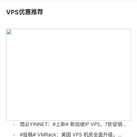
VPS优惠推荐
荫云YINNET：#上新# 新加坡IP VPS，7折促销，低至$7/月起，1核/1G内存/10G SSD/2TB@1Gbps
#投稿# VMRack：美国 VPS 机房全面升级，多 IP 功能正式上线！