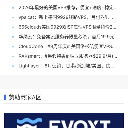
2026年最好的美国VPS推荐，便宜+速度+稳定，全部都要！
vps.cat：新上德国9929线路VPS，月付7折、年付6折，$3.5/月起，1核/1G内存/20G SSD/1TB@30Mbps
666clouds美国9929双ISP属性VPS限量特价299元/年起
华纳云：免备案云服务器限量秒杀，首月19.9元起，可选香港cn2/日本优化/美国cn2
CloudCone：#9周年庆# 美国洛杉矶便宜VPS，$18.29/年，1核/1G内存/25G SSD/1Gbs@4T流量
RAKsmart：#暑假特惠# 独立服务器$29.9/月(有站群)，香港/日本/美国机房，网络可选“国际/大陆优化/精品CN2”
Lightlayer：8月促销，香港/新加坡/美国，优化线路，独立服务器低至$57/月
赞助商家A区