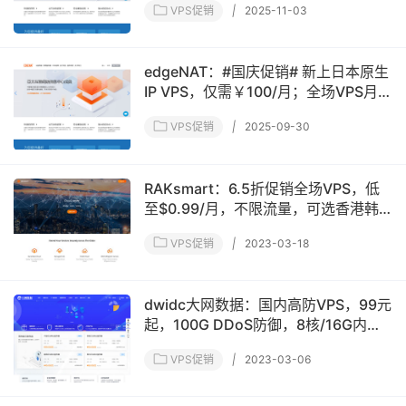
VPS促销
|
2025-11-03
edgeNAT：#国庆促销# 新上日本原生
IP VPS，仅需￥100/月；全场VPS月
付8折、年付7折
VPS促销
|
2025-09-30
RAKsmart：6.5折促销全场VPS，低
至$0.99/月，不限流量，可选香港韩
国日本美国
VPS促销
|
2023-03-18
dwidc大网数据：国内高防VPS，99元
起，100G DDoS防御，8核/16G内
存/100G硬盘/10M带宽，香港/韩国/美
VPS促销
|
2023-03-06
国VPS低至50元/月(免费防CC)