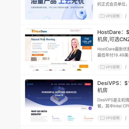
的正式会员单位，
VPS促销
|
HostDare：
机房,可选CN2
HostDare最
最低年付19.49
VPS促销
|
DesiVPS：$
机房
DesiVPS是
餐，其中Intel C
VPS促销
|