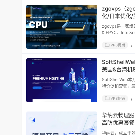
zgovps（z
化/日本优化
zgovps是一家
& EPYC、Intel&
VPS促销
|
SoftShell
美国&台湾机
SoftShell
特价促销套餐，最低年
VPS促销
|
华纳云物理服务
高防优惠套餐
华纳云，成立于20