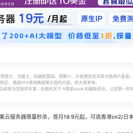
S以其带宽大、流量大、机器配置高、限制少、价格便宜而深受大陆用户喜爱
S购买、美国VPS使用教程等方面的内容，供大家参考。
，后续将为您提供丰富、全面的关于 #美国vps# 的最新资讯，让您第一时
案云服务器限量秒杀，首月19.9元起，可选香港cn2/日
2