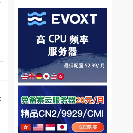
低
，
加