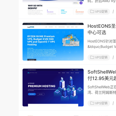
码，折后AMD Ry
VP
VPS促销
|
HostEON
中心可选
HostEONS
&ldquo;Budget VPS&rdquo;系列；如果性价优先考虑，推荐&ldquo;AMD Ryzen
VPS&rdquo
VPS促销
|
SoftShe
付12.95美元
SoftShellW
湾、荷兰阿姆斯特
VPS促销
|