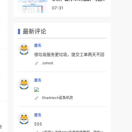
港cn2/日本优化/美国cn2
07-31
量
最新评论
匿名
很垃圾服务更垃圾，提交工单两天不回
Juhost
供
匿名
Sharktech鲨鱼机房
匿名
555
惠