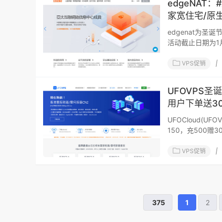
edgeNAT
家宽住宅/原生
edgenat为
活动截止日期为1
HG
VPS促销
|
UFOVPS圣
用户下单送30
UFOCloud(U
150，充500赠3
2次)；同时全
VPS促销
|
375
1
2