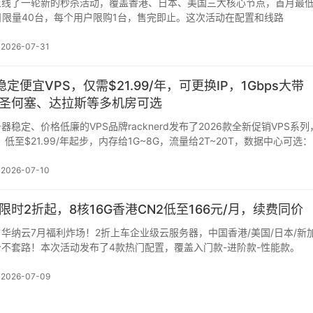
上线了一轮新的秒杀活动，覆盖香港、日本、美国三大核心节点，首月最
每日限量40台，每个用户限购1台，售完即止。这次活动在配置和线路
2026-07-31
：稳定便宜VPS，仅需$21.99/年，可更换IP，1Gbps大带
圣何塞、达拉斯等多机房可选
稳定、价格低廉的VPS品牌racknerd发布了2026款全新促销VPS系列
，低至$21.99/年起步，内存给1G~8G，流量给2T~20T，数据中心可选：
2026-07-10
时2折起，8核16G香港CN2低至166元/月，续费同价
华纳云7月福利炸场！2折上车企业级云服务器，中国香港/美国/日本/新
不套路！本次活动发布了4款热门配置，覆盖入门款-进阶款-性能款。
2026-07-09