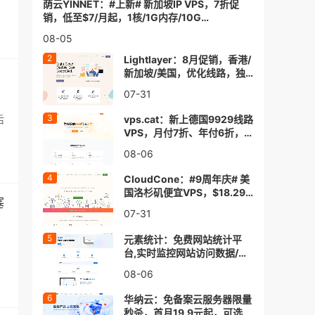
荫云YINNET：#上新# 新加坡IP VPS，7折促
销，低至$7/月起，1核/1G内存/10G
SSD/2TB@1Gbps
08-05
Lightlayer：8月促销，香港/
新加坡/美国，优化线路，独
立服务器低至$57/月
07-31
后
vps.cat：新上德国9929线路
VPS，月付7折、年付6折，
$3.5/月起，1核/1G内存/20G
08-06
SSD/1TB@30Mbps
CloudCone：#9周年庆# 美
国洛杉矶便宜VPS，$18.29/
塞
年，1核/1G内存/25G
07-31
SSD/1Gbs@4T流量
元素统计：免费网站统计平
台,实时监控网站访问数据/深
入分析访客行为/助力业务增
08-06
长
华纳云：免备案云服务器限量
秒杀，首月19.9元起，可选香