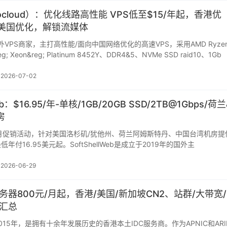
gocloud）：优化线路高性能 VPS低至$15/年起，香港优
/美国优化，解锁流媒体
境外VPS商家，主打高性能/面向中国网络优化的高速VPS，采用AMD Ryze
reg; Xeon&reg; Platinum 8452Y、DDR4&5、NVMe SSD raid10、1Gb
2026-07-02
Web：$16.95/年-单核/1GB/20GB SSD/2TB@1Gbps/荷兰
房
Web本月促销活动，针对美国洛杉矶/犹他州、荷兰阿姆斯特丹、中国台湾机房提
付16.95美元起。SoftShellWeb是成立于2019年的国外主
2026-06-29
器800元/月起，香港/美国/新加坡CN2、站群/大带宽/
汇总
15年，是拥有十余年发展历史的香港本土IDC服务商。作为APNIC和ARI