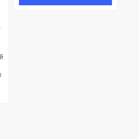
，
新
赠
与