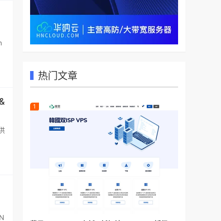
n
热门文章
&
供
N