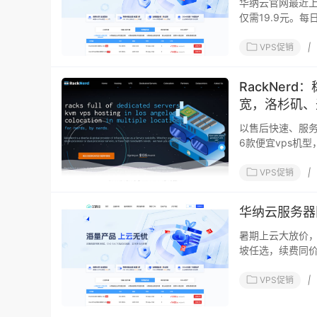
华纳云官网最近
仅需19.9元。
VPS促销
|
RackNerd
宽，洛杉矶、
以售后快速、服务器
6款便宜vps机型
洛杉
VPS促销
|
华纳云服务器限
暑期上云大放价，
坡任选，续费同价
VPS促销
|