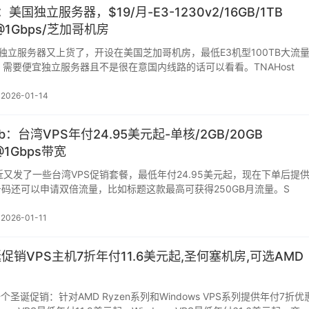
g：美国独立服务器，$19/月-E3-1230v2/16GB/1TB
B@1Gbps/芝加哥机房
g便宜独立服务器又上货了，开设在美国芝加哥机房，最低E3机型100TB大流
起，需要便宜独立服务器且不是很在意国内线路的话可以看看。TNAHost
2026-01-14
lWeb：台湾VPS年付24.95美元起-单核/2GB/20GB
@1Gbps带宽
Web最近又发了一些台湾VPS促销套餐，最低年付24.95美元起，现在下单后提
码还可以申请双倍流量，比如标题这款最高可获得250GB月流量。S
2026-01-11
圣诞促销VPS主机7折年付11.6美元起,圣何塞机房,可选AMD
一个圣诞促销：针对AMD Ryzen系列和Windows VPS系列提供年付7折优