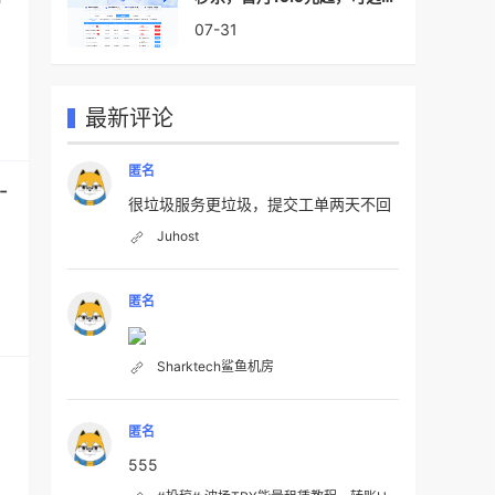
港cn2/日本优化/美国cn2
07-31
最新评论
匿名
-
很垃圾服务更垃圾，提交工单两天不回
Juhost
匿名
Sharktech鲨鱼机房
匿名
555
用