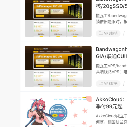
核/20gSSD
搬瓦工/bandw
销依旧是限时，根
VPS促销
|
Bandwag
GIA/联通CUI
搬瓦工VPS/ba
高端线路VPS：
VPS促销
|
AkkoCloud
季付99元起
AkkoCloud
何塞、德国法兰克