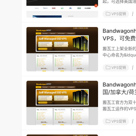
起，可选择美国
VPS促销
|
Bandwag
VPS，可免费
搬瓦工上架全新的VPS
中心命名为&ldquo;U
S
VPS促销
|
Bandwag
国/加拿大/荷
搬瓦工官方为双十
搬瓦工运作的VP
VPS促销
|