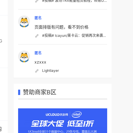
#投稿# 波场TRX能量租赁教程，转账USDT手续费降低80%
匿名
页面排版有问题，看不到价格
#投稿# lcayun/莱卡云：促销再次来袭仅需19.99元/月起，香港CN2、韩国CN2、日本优化、美国优化；国内VPS不限流量
G
匿名
xzxxx
Lightlayer
赞助商家B区
，
内