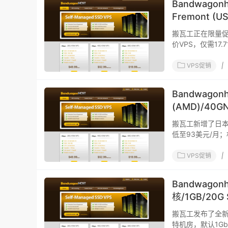
Bandwago
Fremont (
搬瓦工正在限量促销美
价VPS，仅需17.
路。KVM
VPS促销
|
Bandwago
(AMD)/40G
搬瓦工新增了日本Tok
低至93美元/月；相比以前
VPS促销
|
Bandwagon
核/1GB/20
搬瓦工发布了全新的特
特机房，默认1Gbp