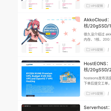
SS
VPS促销
|
AkkoClou
核/20gSSD/
很久没介绍过 akk
内存、1核、20G
VPS促销
|
HostEONS
核/20gSSD
hosteons
下单后提交工单，
VPS促销
|
Serverho