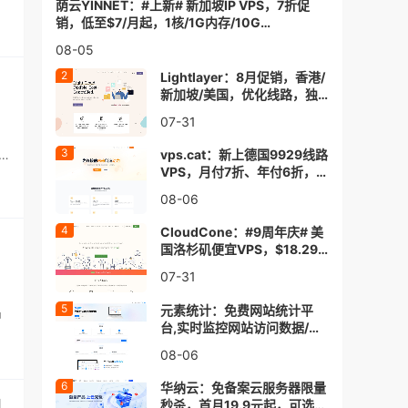
荫云YINNET：#上新# 新加坡IP VPS，7折促
销，低至$7/月起，1核/1G内存/10G
SSD/2TB@1Gbps
08-05
Lightlayer：8月促销，香港/
新加坡/美国，优化线路，独
立服务器低至$57/月
07-31
vps.cat：新上德国9929线路
VPS，月付7折、年付6折，
$3.5/月起，1核/1G内存/20G
08-06
SSD/1TB@30Mbps
CloudCone：#9周年庆# 美
国洛杉矶便宜VPS，$18.29/
年，1核/1G内存/25G
07-31
SSD/1Gbs@4T流量
元素统计：免费网站统计平
中
台,实时监控网站访问数据/深
入分析访客行为/助力业务增
08-06
长
华纳云：免备案云服务器限量
1
秒杀，首月19.9元起，可选香