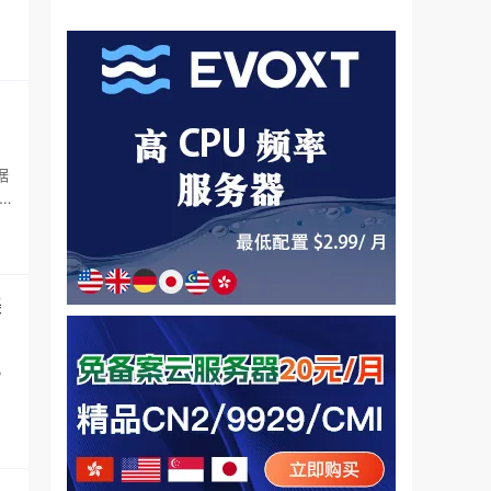
据
9%
美
，