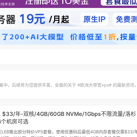
完善中，后续将为您提供丰富、全面的关于 #欧洲大带宽vps# 的最新资讯
t：$33/年-双核/4GB/60GB NVMe/1Gbps不限流量/洛杉
6个机房可选
t最近在LEB推出部分特价VPS套餐，使用优惠码后最低4GB内存套餐仅需$33/