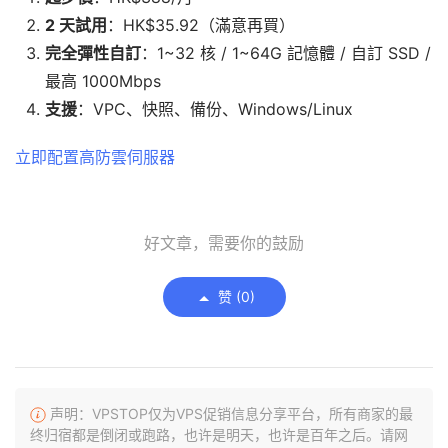
2 天試用
：HK$35.92（滿意再買）
完全彈性自訂
：1~32 核 / 1~64G 記憶體 / 自訂 SSD /
最高 1000Mbps
支援
：VPC、快照、備份、Windows/Linux
立即配置高防雲伺服器
好文章，需要你的鼓励
赞 (
0
)
声明：VPSTOP仅为VPS促销信息分享平台，所有商家的最
终归宿都是倒闭或跑路，也许是明天，也许是百年之后。请网