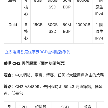
Silver
4
8GB
80GB
50M
800GB
1 個
核
SSD
BGP
原生
心
IPv4
Gold
8
16GB
80GB
50M
1000GB
1 個
核
SSD
BGP
原生
心
IPv4
立即選購香港优享云BGP雲伺服器系列
香港 CN2 雲伺服器（國內訪問首選）
適合
：中文網站、電商、博客、任何以大陸用戶為主的業務
線路
：CN2 AS4809，去回程均走 59.43 高速節點，低延
遲、低丟包
型
CPU
記憶體
SSD
頻寬