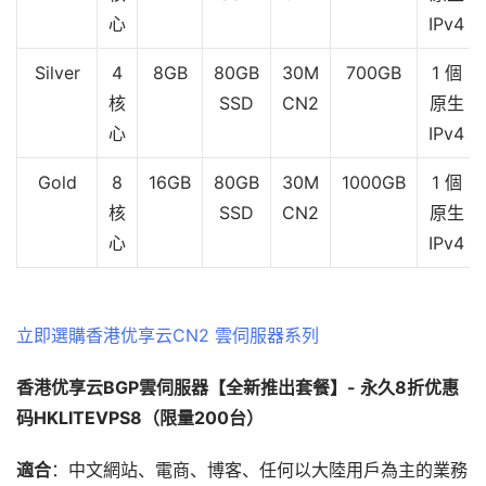
心
IPv4
Silver
4
8GB
80GB
30M
700GB
1 個
核
SSD
CN2
原生
心
IPv4
Gold
8
16GB
80GB
30M
1000GB
1 個
核
SSD
CN2
原生
心
IPv4
立即選購香港优享云CN2 雲伺服器系列
香港优享云BGP
雲伺服器
【全新推出套餐】-
永久
8折优惠
码HKLITEVPS8（限量200台）
適合
：中文網站、電商、博客、任何以大陸用戶為主的業務