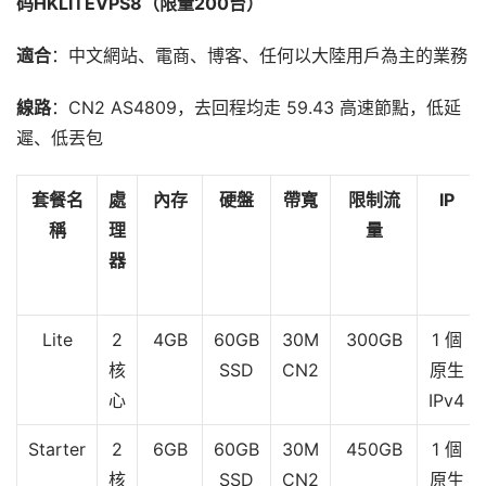
码HKLITEVPS8（限量200台）
適合
：中文網站、電商、博客、任何以大陸用戶為主的業務
線路
：CN2 AS4809，去回程均走 59.43 高速節點，低延
遲、低丟包
套餐名
處
內存
硬盤
帶寬
限制流
IP
稱
理
量
器
Lite
2
4GB
60GB
30M
300GB
1 個
核
SSD
CN2
原生
心
IPv4
Starter
2
6GB
60GB
30M
450GB
1 個
核
SSD
CN2
原生