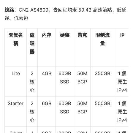
線路
：CN2 AS4809，去回程均走 59.43 高速節點，低延
遲、低丟包
套餐名
處
內存
硬盤
帶寬
限制流
IP
稱
理
量
器
Lite
2
4GB
60GB
50M
350GB
1 個
核
SSD
BGP
原生
心
IPv4
Starter
2
6GB
60GB
50M
500GB
1 個
核
SSD
BGP
原生
心
IPv4