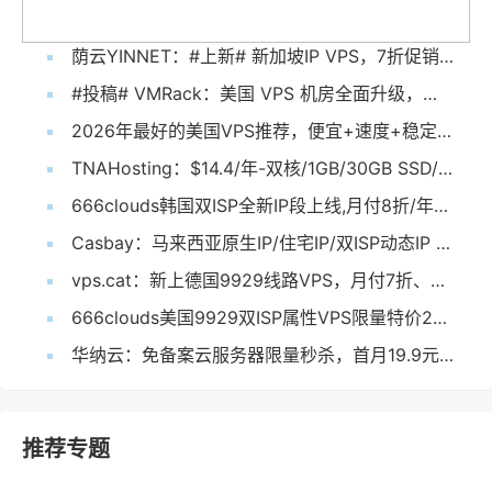
荫云YINNET：#上新# 新加坡IP VPS，7折促销，低至$7/月起，1核/1G内存/10G SSD/2TB@1Gbps
#投稿# VMRack：美国 VPS 机房全面升级，多 IP 功能正式上线！
2026年最好的美国VPS推荐，便宜+速度+稳定，全部都要！
TNAHosting：$14.4/年-双核/1GB/30GB SSD/15TB@1Gbps/芝加哥机房
666clouds韩国双ISP全新IP段上线,月付8折/年付6折,国际线路
Casbay：马来西亚原生IP/住宅IP/双ISP动态IP VPS低至44马币,100Mbps不限流量
vps.cat：新上德国9929线路VPS，月付7折、年付6折，$3.5/月起，1核/1G内存/20G SSD/1TB@30Mbps
666clouds美国9929双ISP属性VPS限量特价299元/年起
华纳云：免备案云服务器限量秒杀，首月19.9元起，可选香港cn2/日本优化/美国cn2
推荐专题