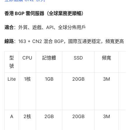
香港 BGP 雲伺服器（全球業務更順暢）
適合
：外貿、遊戲、API、全球分佈用戶
線路
：163 + CN2 混合 BGP，國際互通更穩定，頻寬更高
型
CPU
記憶體
SSD
頻寬
號
(
Lite
1核
1GB
20GB
3M
A
2核
2GB
20GB
3M