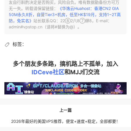
友自行斟酌决定是否购买，风险自负。唯有数据勤备份方可万
无一失。转载请保留链接：
《华逸云Huahost：香港CN2 GIA
50M永久8折，自营Tier3+机房，低至HK$19月，支持1~2T高
防，免实名》
站长联系QQ：22⑧2六8⑦肆8，E-mail：
admin#vpstop.cn（请将#替换为@）。
标签：
多个朋友多条路，搞机路上不孤单，加入
IDCeve社区
和MJJ们交流
上一篇
2026年最好的美国VPS推荐，便宜+速度+稳定，全部都要！